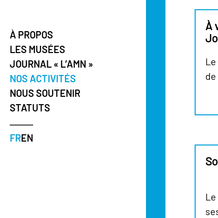
À 
À PROPOS
Jo
LES MUSÉES
Le
JOURNAL « L’AMN »
de
NOS ACTIVITÉS
NOUS SOUTENIR
STATUTS
FR
EN
So
Le
se