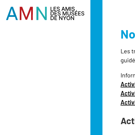
No
Les t
guidé
Infor
Activ
Activ
Activ
Act